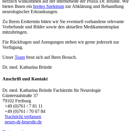
herzlich willkommen auf der Internetseite der Praxis Dr. Brüstle. Wir
bieten Ihnen ein
breites Spektrum
zur Abklärung und Behandlung
neurologischer Erkrankungen.
Zu Ihrem Ersttermin bitten wir Sie eventuell vorhandene relevante
Vorbefunde und Bilder sowie den aktuellen Medikamentenplan
mitzubringen.
Für Rückfragen und Anregungen stehen wir gerne jederzeit zur
Verfügung.
Unser
Team
freut sich auf Ihren Besuch.
Dr. med. Katharina Brüstle
Anschrift und Kontakt
Dr. med.
Katharina Brüstle
Fachärztin für Neurologie
Günterstalstraße 37
79102
Freiburg
+49 (0)761 / 7 81 11
+49 (0)761 / 70 67 84
Nachricht verfassen
neuro-dr-bruestle.de